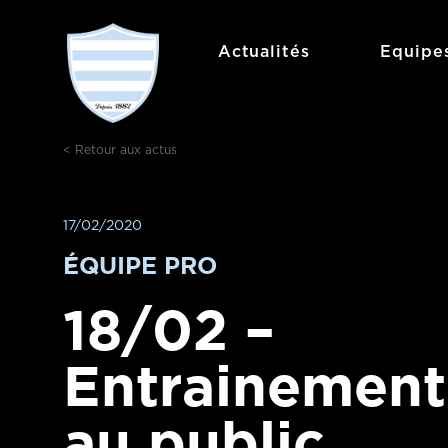
Aller
au
Actualités
Equipe
contenu
< Retour aux actus
17/02/2020
ÉQUIPE PRO
18/02 –
Entrainement
au public