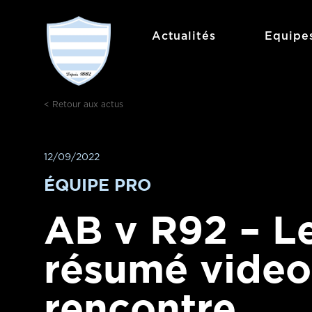
Aller
au
Actualités
Equipe
contenu
< Retour aux actus
12/09/2022
ÉQUIPE PRO
AB v R92 – L
résumé video
rencontre