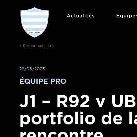
Aller
au
Actualités
Equipe
contenu
< Retour aux actus
22/08/2023
ÉQUIPE PRO
J1 – R92 v UB
portfolio de l
rencontre