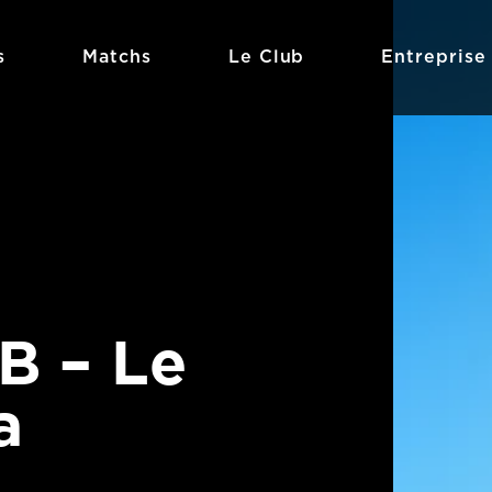
s
Matchs
Le Club
Entreprise
B – Le
a