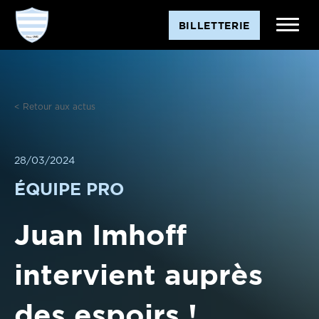
Aller
BILLETTERIE
au
contenu
< Retour aux actus
28/03/2024
ÉQUIPE PRO
Juan Imhoff
intervient auprès
des espoirs !