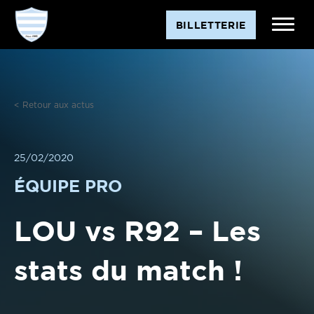
Aller
BILLETTERIE
au
contenu
< Retour aux actus
25/02/2020
ÉQUIPE PRO
LOU vs R92 – Les
stats du match !