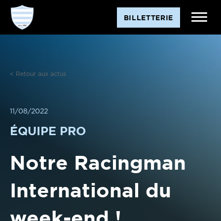
Aller
BILLETTERIE
au
contenu
< Retour aux actus
11/08/2022
ÉQUIPE PRO
Notre Racingman
International du
week-end !