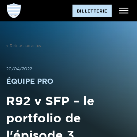
Aller
BILLETTERIE
au
contenu
< Retour aux actus
20/04/2022
ÉQUIPE PRO
R92 v SFP – le
portfolio de
l'épisode 3