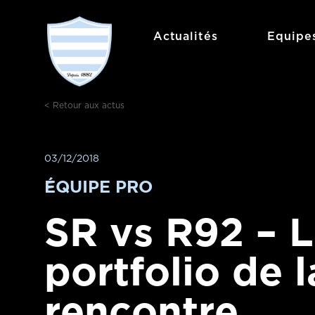
Aller
au
Actualités
Equipe
contenu
< Retour aux actus
03/12/2018
ÉQUIPE PRO
SR vs R92 – 
portfolio de l
rencontre