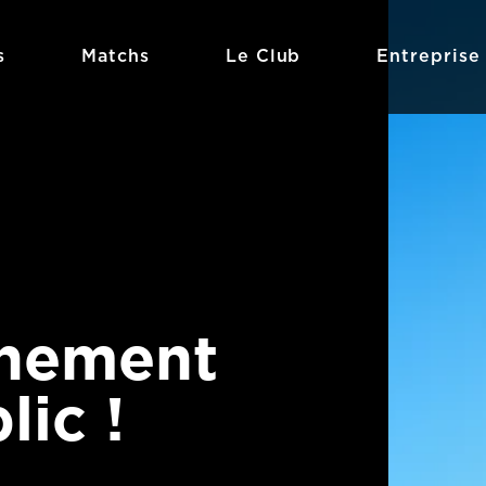
s
Matchs
Le Club
Entreprise
înement
lic !