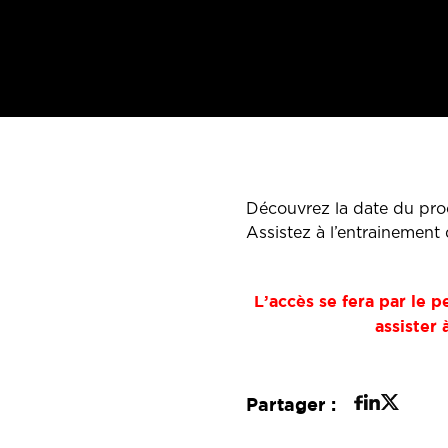
Découvrez la date du proc
Assistez à l’entrainement 
L’accès se fera par le p
assister
Partager :