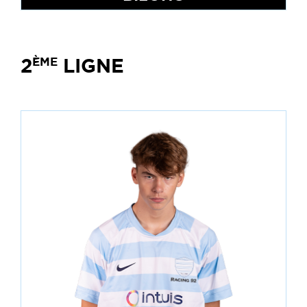
2
LIGNE
ÈME