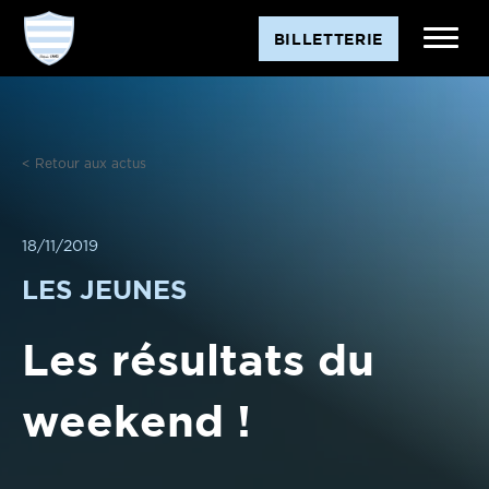
Aller
BILLETTERIE
au
contenu
< Retour aux actus
18/11/2019
LES JEUNES
Les résultats du
weekend !