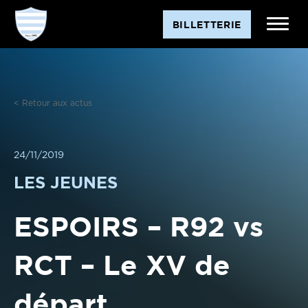
Aller
BILLETTERIE
au
contenu
< Retour aux actus
24/11/2019
LES JEUNES
ESPOIRS – R92 vs
RCT – Le XV de
départ