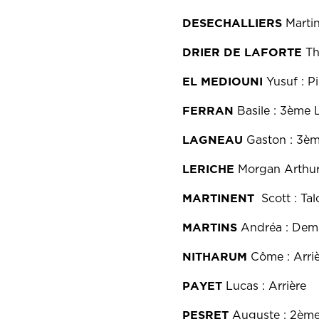
DESECHALLIERS
Marti
DRIER DE LAFORTE
Th
EL MEDIOUNI
Yusuf : Pi
FERRAN
Basile : 3ème 
LAGNEAU
Gaston : 3èm
LERICHE
Morgan Arthur
MARTINENT
Scott : Ta
MARTINS
Andréa : Demi
NITHARUM
Côme : Arri
PAYET
Lucas : Arrière
PESRET
Auguste : 2ème