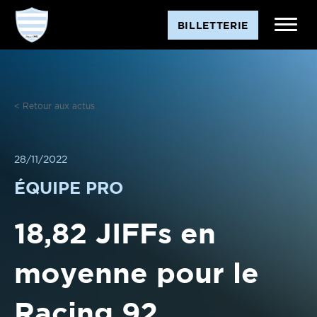
Aller
BILLETTERIE
au
contenu
< Retour aux actus
28/11/2022
ÉQUIPE PRO
18,82 JIFFs en
moyenne pour le
Racing 92