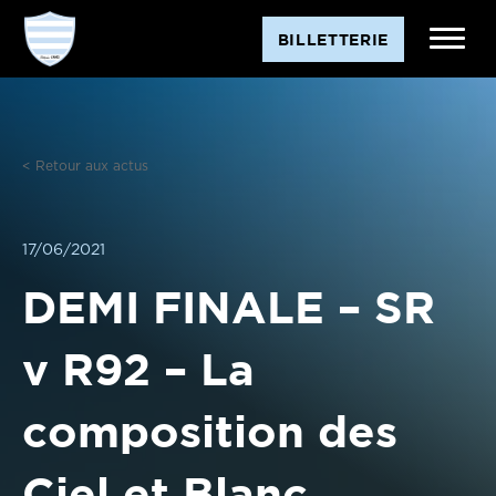
Aller
BILLETTERIE
au
contenu
< Retour aux actus
17/06/2021
DEMI FINALE – SR
v R92 – La
composition des
Ciel et Blanc