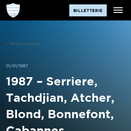
Aller
BILLETTERIE
au
contenu
< Retour aux actus
01/01/1987
1987 – Serriere,
Tachdjian, Atcher,
Blond, Bonnefont,
Cabannes,