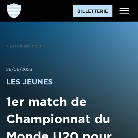
Aller
BILLETTERIE
au
contenu
< Retour aux actus
26/06/2023
LES JEUNES
1er match de
Championnat du
Monde U20 pour