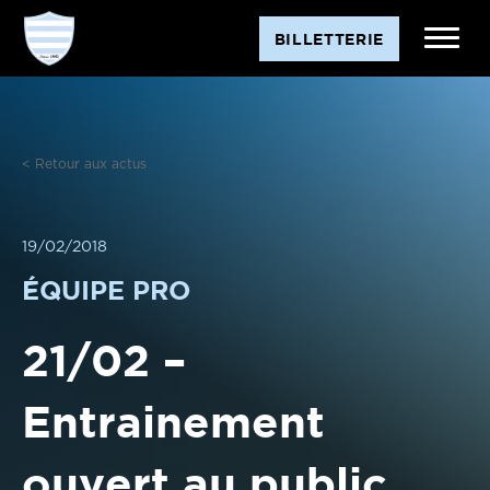
Aller
BILLETTERIE
au
contenu
< Retour aux actus
19/02/2018
ÉQUIPE PRO
21/02 –
Entrainement
ouvert au public