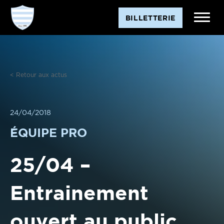
Aller
BILLETTERIE
au
contenu
< Retour aux actus
24/04/2018
ÉQUIPE PRO
25/04 –
Entrainement
ouvert au public