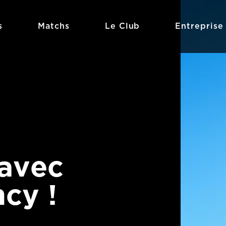
s
Matchs
Le Club
Entreprise
avec
cy !