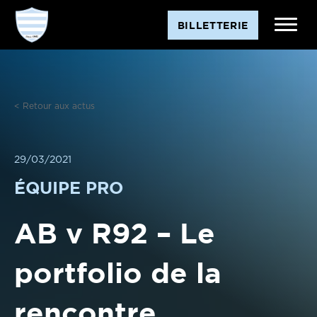
Aller
BILLETTERIE
au
contenu
< Retour aux actus
29/03/2021
ÉQUIPE PRO
AB v R92 – Le
portfolio de la
rencontre