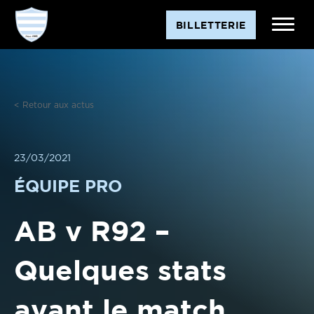
Aller
BILLETTERIE
au
contenu
< Retour aux actus
23/03/2021
ÉQUIPE PRO
AB v R92 –
Quelques stats
avant le match