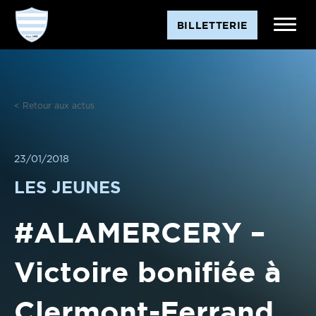
Aller
BILLETTERIE
au
contenu
< Retour aux actus
23/01/2018
LES JEUNES
#ALAMERCERY –
Victoire bonifiée à
Clermont-Ferrand