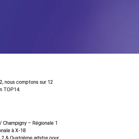
92, nous comptons sur 12
’en TOP14.
/ Champigny – Régionale 1
onale à X-18
 2 & Quatrième arbitre pour