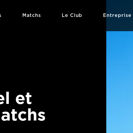
s
Matchs
Le Club
Entreprise
l et
matchs