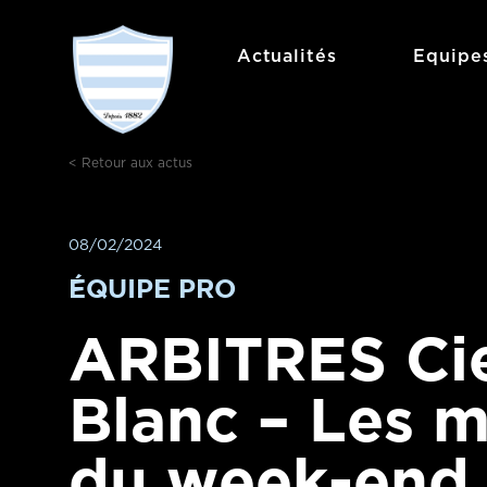
Aller
au
Actualités
Equipe
contenu
< Retour aux actus
08/02/2024
ÉQUIPE PRO
ARBITRES Cie
Blanc – Les 
du week-end