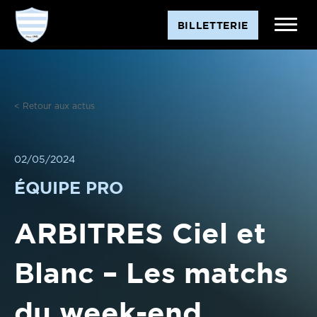
Aller
BILLETTERIE
au
contenu
< Retour aux actus
02/05/2024
ÉQUIPE PRO
ARBITRES Ciel et
Blanc – Les matchs
du week-end