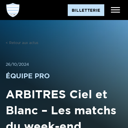
Aller
BILLETTERIE
au
contenu
< Retour aux actus
26/10/2024
ÉQUIPE PRO
ARBITRES Ciel et
Blanc – Les matchs
du week-end