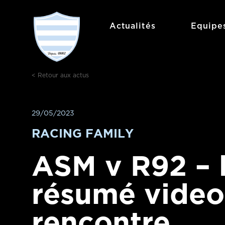
Aller
au
Actualités
Equipe
contenu
< Retour aux actus
29/05/2023
RACING FAMILY
ASM v R92 – 
résumé video
rencontre