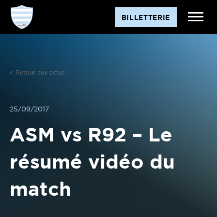
Aller
BILLETTERIE
au
contenu
< Retour aux actus
25/09/2017
ASM vs R92 – Le
résumé vidéo du
match