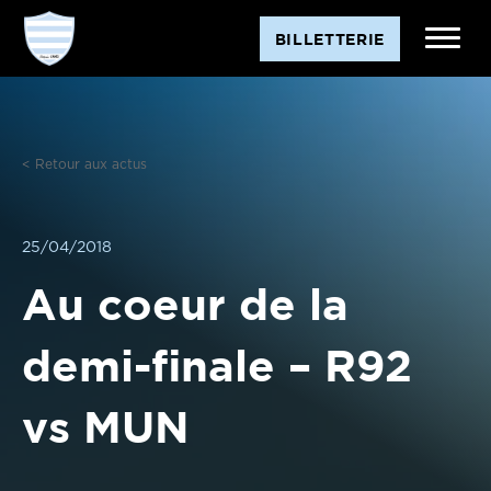
Aller
BILLETTERIE
au
contenu
< Retour aux actus
25/04/2018
Au coeur de la
demi-finale – R92
vs MUN