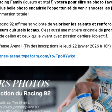
acing Family
(joueurs et staff)
votera pour élire sa photo favo
us belle photo encadrée l’opportunité de venir shooter les
mmersion totale !
acing 92 affirme sa volonté de
valoriser les talents et
renforce
eurs culturels locaux
. C’est aussi une manière originale de
prom
 de celles et ceux qui le vivent avec passion derrière l’objectif.
nse Arena ! (Fin des inscriptions le jeudi 22 janvier 2026 à 18h)
efense-arena.typeform.com/to/TpoXYwke