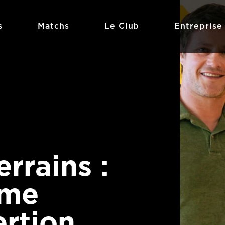
s
Matchs
Le Club
Entreprise
rrains :
mme
ertion