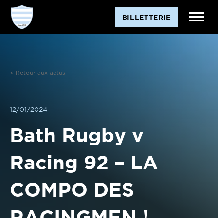
Aller
BILLETTERIE
au
contenu
< Retour aux actus
12/01/2024
Bath Rugby v
Racing 92 – LA
COMPO DES
RACINGMEN !