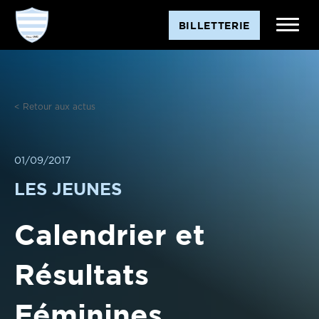
Aller
BILLETTERIE
au
contenu
< Retour aux actus
01/09/2017
LES JEUNES
Calendrier et
Résultats
Féminines