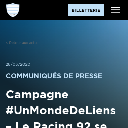
Aller
BILLETTERIE
au
contenu
< Retour aux actus
28/03/2020
COMMUNIQUÉS DE PRESSE
Campagne
#UnMondeDeLiens
– Le Racing 92 se