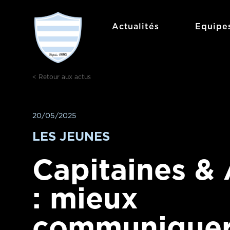
Aller
au
Actualités
Equipe
contenu
< Retour aux actus
20/05/2025
LES JEUNES
Capitaines & 
: mieux
communique