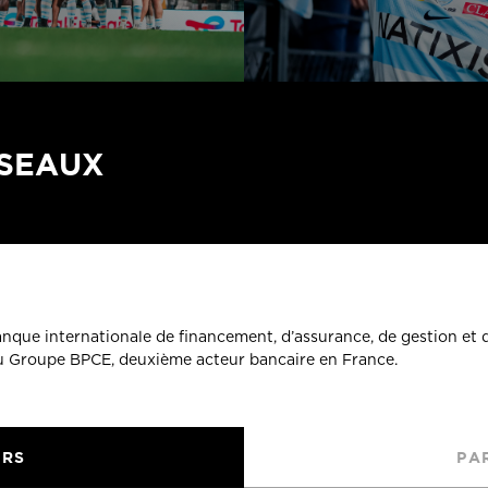
ÉSEAUX
banque internationale de financement, d’assurance, de gestion et 
du Groupe BPCE, deuxième acteur bancaire en France.
URS
PA