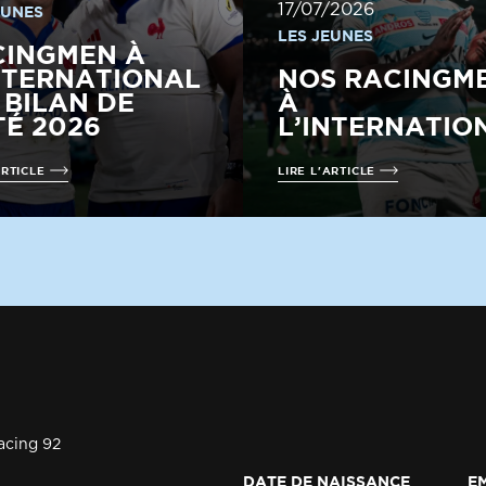
17/07/2026
EUNES
LES JEUNES
CINGMEN À
NTERNATIONAL
NOS RACINGM
E BILAN DE
À
TÉ 2026
L’INTERNATIO
ARTICLE
LIRE L'ARTICLE
acing 92
DATE DE NAISSANCE
E