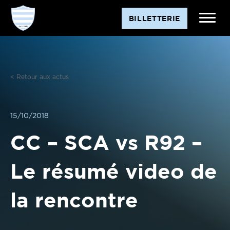
Aller
BILLETTERIE
au
contenu
< Retour aux actus
15/10/2018
CC – SCA vs R92 –
Le résumé video de
la rencontre