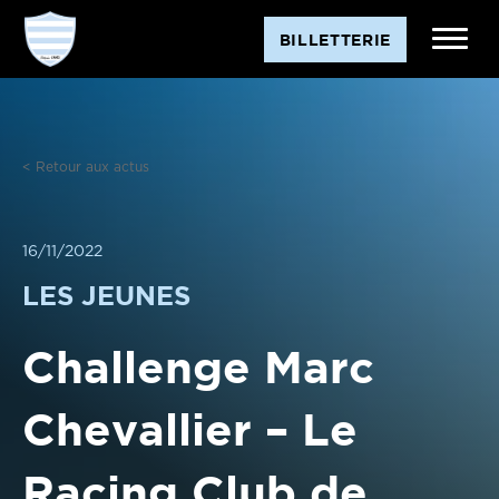
Aller
BILLETTERIE
au
contenu
< Retour aux actus
16/11/2022
LES JEUNES
Challenge Marc
Chevallier – Le
Racing Club de