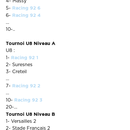
4- Massy
Racing 92 6
5-
Racing 92 4
6-
…
10-..
Tournoi U8 Niveau A
U8 :
Racing 92 1
1-
2- Suresnes
3- Creteil
…
Racing 92 2
7-
…
Racing 92 3
10-
20-…
Tournoi U8 Niveau B
1- Versailles 2
2- Stade Français 2