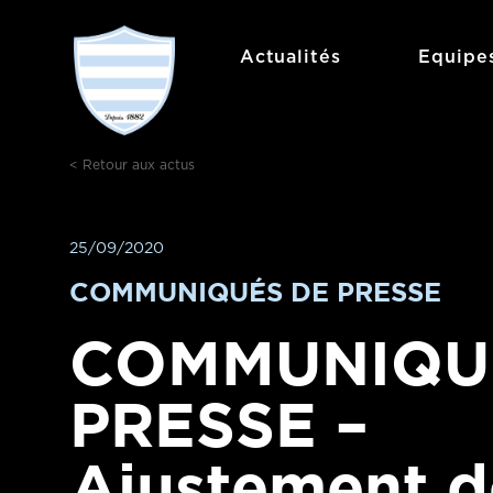
Aller
au
Actualités
Equipe
contenu
< Retour aux actus
25/09/2020
COMMUNIQUÉS DE PRESSE
COMMUNIQU
PRESSE –
Ajustement d