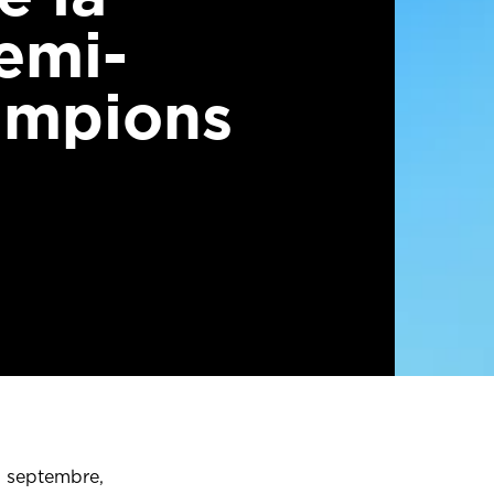
emi-
ampions
5 septembre,