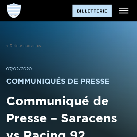
Aller
BILLETTERIE
au
contenu
< Retour aux actus
07/02/2020
COMMUNIQUÉS DE PRESSE
Communiqué de
Presse – Saracens
vs Racing 92