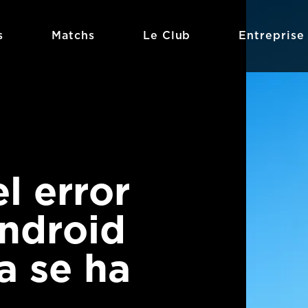
s
Matchs
Le Club
Entreprise
l error
android
a se ha