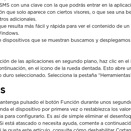
MS con una clave con la que podrás entrar en la aplicac
ón que solo aparece con ciertos visores, o que sea una b
ros adicionales.
ue resulta más fácil y rápida para ver el contenido de un
Windows.
 de dispositivos que se muestran buscamos y desplegamos
ción de las aplicaciones en segundo plano, haz clic en el 
ntinuación, en el icono de la rueda dentada. Esto abre 
o duro seleccionado. Selecciona la pestaña “Herramientas”
S
Mantenga pulsado el botón Función durante unos segundo
da el dispositivo por primera vez o restablezca los valore
la para configurarlo. Es así de simple eliminar el desenfo
i está atascado o necesita ayuda, comente a continuació
 le gusta este artículo, consulte cómo deshabilitar Cortan