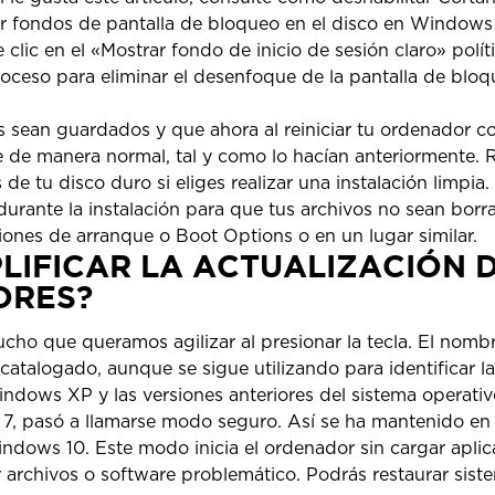
 fondos de pantalla de bloqueo en el disco en Windows
clic en el «Mostrar fondo de inicio de sesión claro» polít
oceso para eliminar el desenfoque de la pantalla de bloque
 sean guardados y que ahora al reiniciar tu ordenador co
ie de manera normal, tal y como lo hacían anteriormente.
 de tu disco duro si eliges realizar una instalación limpi
durante la instalación para que tus archivos no sean borra
iones de arranque o Boot Options o en un lugar similar.
PLIFICAR LA ACTUALIZACIÓN 
ORES?
cho que queramos agilizar al presionar la tecla. El nom
scatalogado, aunque se sigue utilizando para identificar l
ndows XP y las versiones anteriores del sistema operativ
, pasó a llamarse modo seguro. Así se ha mantenido en e
ndows 10. Este modo inicia el ordenador sin cargar aplica
ar archivos o software problemático. Podrás restaurar siste