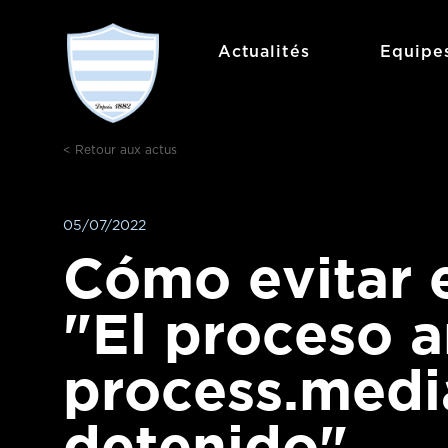
Aller
au
Actualités
Equipe
contenu
< Retour aux actus
05/07/2022
Cómo evitar e
"El proceso 
process.medi
detenido"