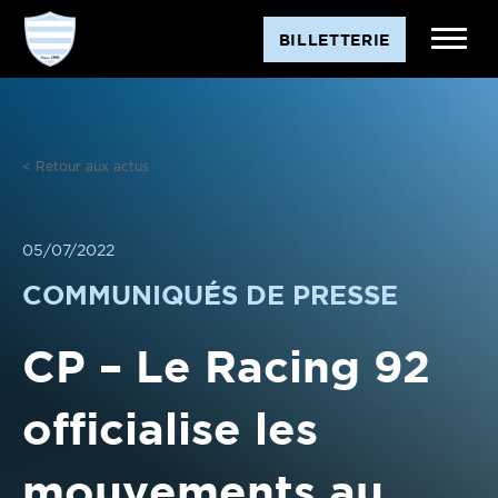
Aller
BILLETTERIE
au
contenu
< Retour aux actus
05/07/2022
COMMUNIQUÉS DE PRESSE
CP – Le Racing 92
officialise les
mouvements au