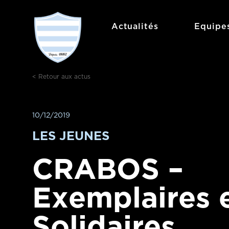
Aller
au
Actualités
Equipe
contenu
< Retour aux actus
10/12/2019
LES JEUNES
CRABOS –
Exemplaires 
Solidaires