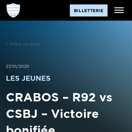
Aller
BILLETTERIE
au
contenu
< Retour aux actus
27/01/2020
LES JEUNES
CRABOS – R92 vs
CSBJ – Victoire
bonifiée