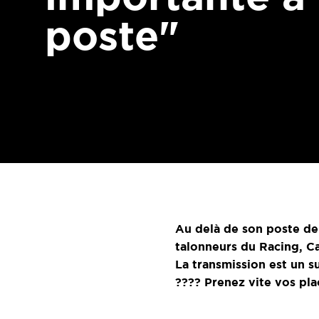
poste"
Au delà de son poste de 
talonneurs du Racing, Ca
La transmission est un su
????️
Prenez vite vos pla