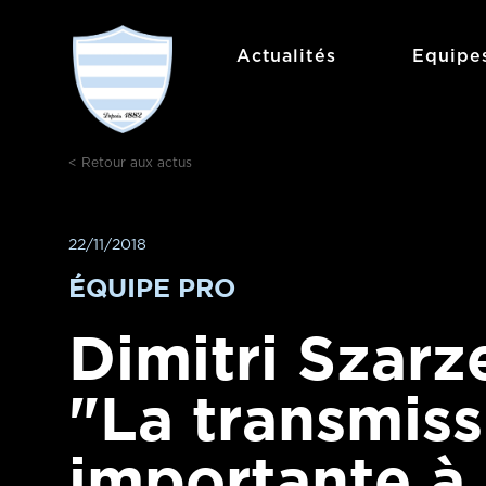
Aller
au
Actualités
Equipe
contenu
< Retour aux actus
22/11/2018
ÉQUIPE PRO
Dimitri Szarz
"La transmiss
importante à