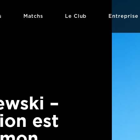
s
Matchs
Le Club
Entreprise
ewski –
ion est
 mon