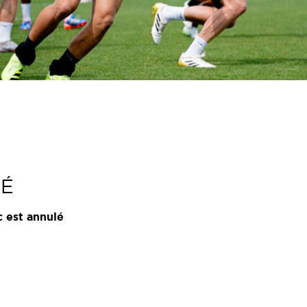
LÉ
c est annulé