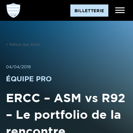
Aller
BILLETTERIE
au
contenu
< Retour aux actus
04/04/2018
ÉQUIPE PRO
ERCC – ASM vs R92
– Le portfolio de la
rencontre