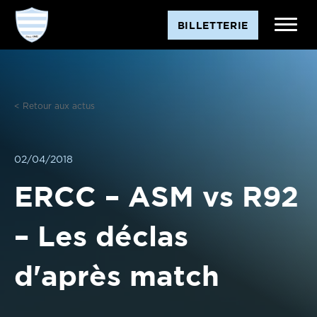
Aller
BILLETTERIE
au
contenu
< Retour aux actus
02/04/2018
ERCC – ASM vs R92
– Les déclas
d'après match