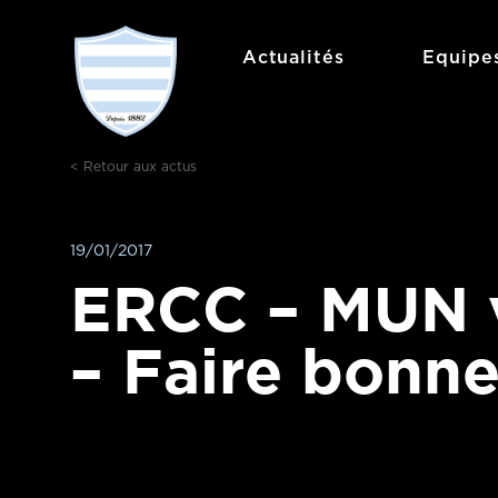
Aller
au
Actualités
Equipe
contenu
< Retour aux actus
19/01/2017
ERCC – MUN 
– Faire bonne