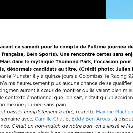
placent ce samedi pour le compte de l’ultime journée 
française, BeIn Sports). Une rencontre certes sans en
. Mais dans le mythique Thomond Park, l’occasion pour
is, désormais candidats au titre. (Crédit photo: Julien
 le Munster il y a quinze jours à Colombes, le Racing 92, 
’a malheureusement plus aucune chance de se qualifier p
cingmen auront à cœur de montrer qu’ils valent bien mieu
le contexte émotionnel que l’on sait, n’était qu’un acciden
omme une journée sans pain.
 est passés complètement à côté,
regrette
Maxime Machen
e semaine avec,
Camille Chat
et
Eddy Ben Arous
, à disput
ance.
C’était un non-match de notre part, on a laissé le Mun