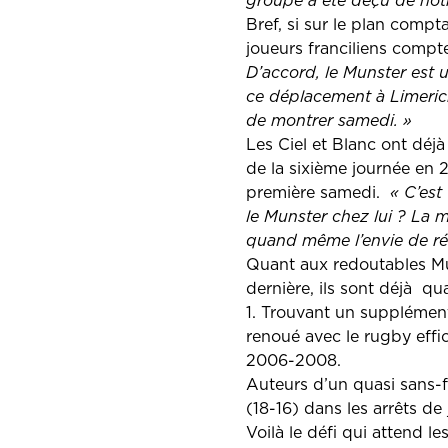
groupe a été déçu de notr
Bref, si sur le plan comp
joueurs franciliens compt
D’accord, le Munster est 
ce déplacement à Limerick
de montrer samedi. »
Les Ciel et Blanc ont déj
de la sixième journée en 2
première samedi.
« C’est
le Munster chez lui ? La mo
quand même l’envie de ré
Quant aux redoutables Mu
dernière, ils sont déjà qu
1. Trouvant un supplément
renoué avec le rugby effi
2006-2008.
Auteurs d’un quasi sans-f
(18-16) dans les arrêts de
Voilà le défi qui attend l