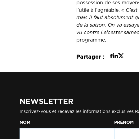
possession de ses moye
l’utile à l’agréable.
« C’est
mais Il faut absolument qu
de la saison. On va essay
vu contre Leicester samed
programme.
Partager :
NEWSLETTER
Inscrivez-vous et recevez les informations exclusives R
NOM
PRÉNOM