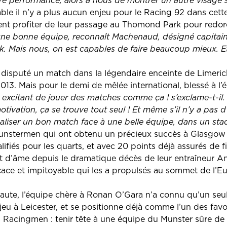
e performance, alors à nous de montrer un autre visage s
table il n’y a plus aucun enjeu pour le Racing 92 dans cet
ent profiter de leur passage au Thomond Park pour redore
une bonne équipe, reconnaît Machenaud, désigné capitain
. Mais nous, on est capables de faire beaucoup mieux. Et
à disputé un match dans la légendaire enceinte de Limerick
013. Mais pour le demi de mêlée international, blessé à l
 excitant de jouer des matches comme ça ! s’exclame-t-il.
tivation, ça se trouve tout seul ! Et même s’il n’y a pas d
aliser un bon match face à une belle équipe, dans un sta
nstermen qui ont obtenu un précieux succès à Glasgow 
alifiés pour les quarts, et avec 20 points déjà assurés de f
 d’âme depuis le dramatique décès de leur entraîneur Ant
cace et impitoyable qui les a propulsés au sommet de l’E
aute, l’équipe chère à Ronan O’Gara n’a connu qu’un seul é
 jeu à Leicester, et se positionne déjà comme l’un des favor
es Racingmen : tenir tête à une équipe du Munster sûre de 