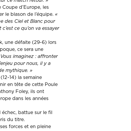
ur ce match retour. »
te Coupe d’Europe, les
r le blason de l’équipe.
«
e des Ciel et Blanc pour
 c’est ce qu’on va essayer
, une défaite (29-6) lors
’époque, ce sera une
 Vous imaginez : affronter
’enjeu pour nous, il y a
de mythique. »
(12-14) la semaine
inir en tête de cette Poule
hony Foley, ils ont
urope dans les années
chec, battue sur le fil
is du titre.
ses forces et en pleine