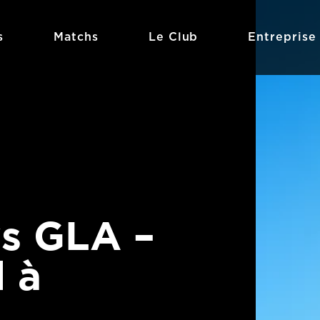
s
Matchs
Le Club
Entreprise
s GLA –
 à