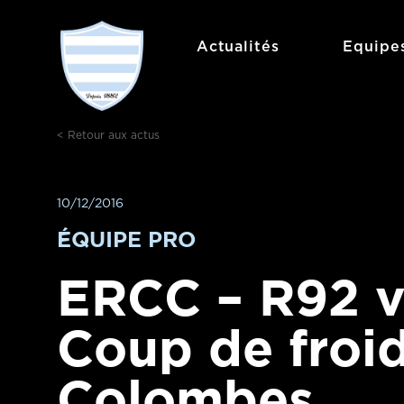
Aller
au
Actualités
Equipe
contenu
< Retour aux actus
10/12/2016
ÉQUIPE PRO
ERCC – R92 v
Coup de froid
Colombes