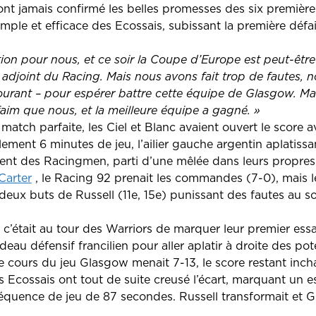
ont jamais confirmé les belles promesses des six première
 simple et efficace des Ecossais, subissant la première défa
on pour nous, et ce soir la Coupe d’Europe est peut-être 
 adjoint du Racing. Mais nous avons fait trop de fautes, 
courant – pour espérer battre cette équipe de Glasgow. Ma
faim que nous, et la meilleure équipe a gagné. »
atch parfaite, les Ciel et Blanc avaient ouvert le score a
ement 6 minutes de jeu, l’ailier gauche argentin aplatissan
t des Racingmen, parti d’une mêlée dans leurs propres 
Carter
, le Racing 92 prenait les commandes (7-0), mais le
deux buts de Russell (11e, 15e) punissant des fautes au so
 c’était au tour des Warriors de marquer leur premier essa
rideau défensif francilien pour aller aplatir à droite des pot
le cours du jeu Glasgow menait 7-13, le score restant inch
s Ecossais ont tout de suite creusé l’écart, marquant un es
équence de jeu de 87 secondes. Russell transformait et G